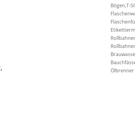
Bögen,T-St
Flaschenw
Flaschenfül
Etikettier
Rollbahne
Rollbahnen
Brauwasse
Bauchfässer
.
Ölbrenner 