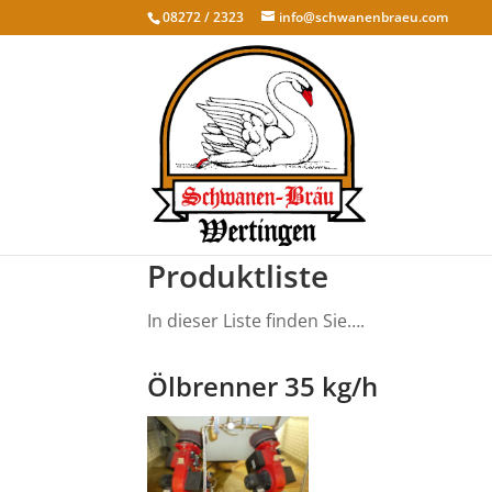
08272 / 2323
info@schwanenbraeu.com
Produktliste
In dieser Liste finden Sie….
Ölbrenner 35 kg/h
Blog
500,00 Euro zzgl. 19 % MwST
2 Stück vorhanden;