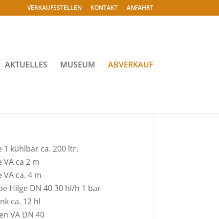
VERKAUFSSTELLEN
KONTAKT
ANFAHRT
AKTUELLES
MUSEUM
ABVERKAUF
1 kühlbar ca. 200 ltr.
 VA ca 2 m
 VA ca. 4 m
e Hilge DN 40 30 hl/h 1 bar
nk ca. 12 hl
en VA DN 40