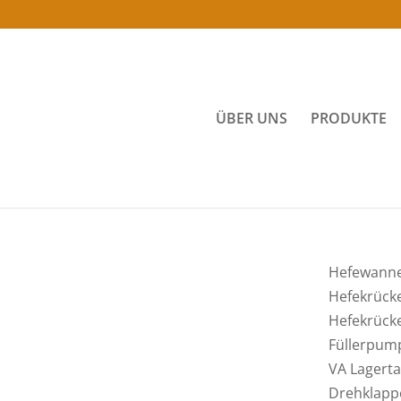
ÜBER UNS
PRODUKTE
Hefewanne 
Hefekrücke
Hefekrücke
Füllerpump
VA Lagerta
Drehklapp