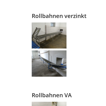
Rollbahnen verzinkt
Blog
Preis nach VB
Rollbahnen VA
Blog