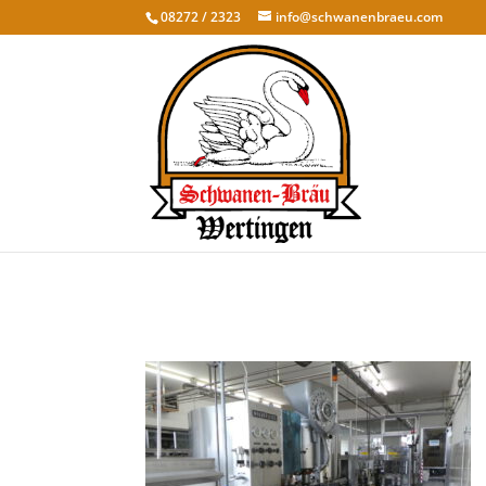
08272 / 2323
info@schwanenbraeu.com