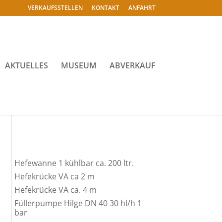
VERKAUFSSTELLEN
KONTAKT
ANFAHRT
AKTUELLES
MUSEUM
ABVERKAUF
Hefewanne 1 kühlbar ca. 200 ltr.
Hefekrücke VA ca 2 m
Hefekrücke VA ca. 4 m
Füllerpumpe Hilge DN 40 30 hl/h 1
bar